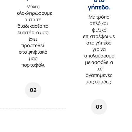
γήπεδο.
Μόλις
ολοκληρώσουμε
Με τρόπο
αυτή τη
απλό και
διαδικασία το
φιλικό
εισιτήριό μας
επιστρέφουμε
έχει
στα γήπεδα
προστεθεί
για να
στο ψηφιακό
απολαύσουμε
μας
με ασφάλεια
πορτοφόλι
τις
αγαπημένες
μας ομάδες!
02
03