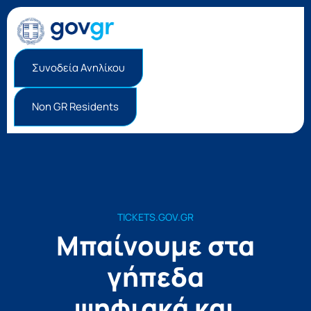
Συνοδεία Ανηλίκου
Non GR Residents
TICKETS.GOV.GR
Μπαίνουμε στα
γήπεδα
ψηφιακά και