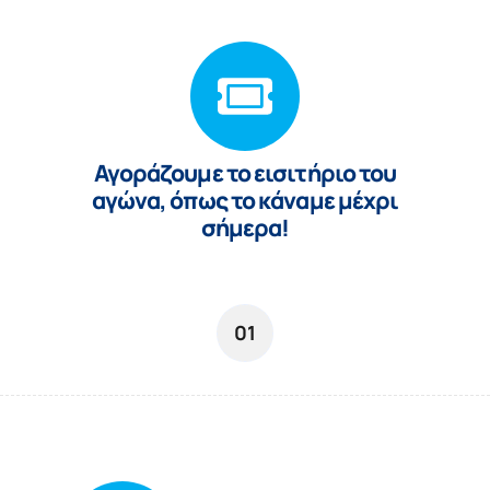
Αγoράζουμε το εισιτήριο του
αγώνα, όπως το κάναμε μέχρι
σήμερα!
01