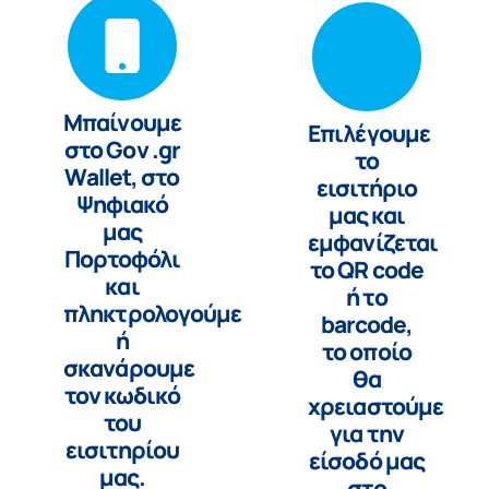
Μπαίνουμε
Επιλέγουμε
στο Gov .gr
το
Wallet, στο
εισιτήριο
Ψηφιακό
μας και
μας
εμφανίζεται
Πορτοφόλι
το QR code
και
ή το
πληκτρολογούμε
barcode,
ή
το οποίο
σκανάρουμε
θα
τον κωδικό
χρειαστούμε
του
για την
εισιτηρίου
είσοδό μας
μας.
στο