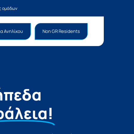
ας ομάδων
α Ανηλίκου
Non GR Residents
ήπεδα
φάλεια!