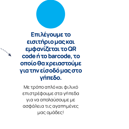
Επιλέγουμε το
εισιτήριο μας και
εμφανίζεται το QR
code ή το barcode, το
οποίο θα χρειαστούμε
για την είσοδό μας στο
γήπεδο.
Με τρόπο απλό και φιλικό
επιστρέφουμε στα γήπεδα
για να απολαύσουμε με
ασφάλεια τις αγαπημένες
μας ομάδες!