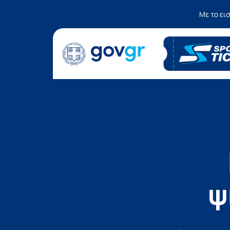
Με το ει
ψ