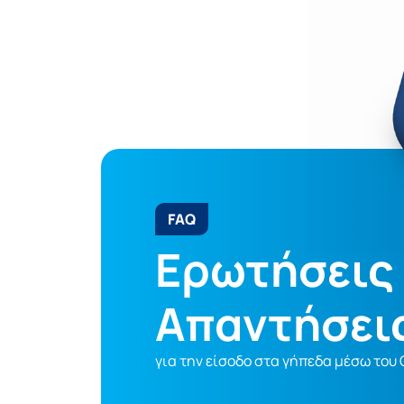
FAQ
Ερωτήσεις 
Απαντήσει
για την είσοδο στα γήπεδα μέσω του G