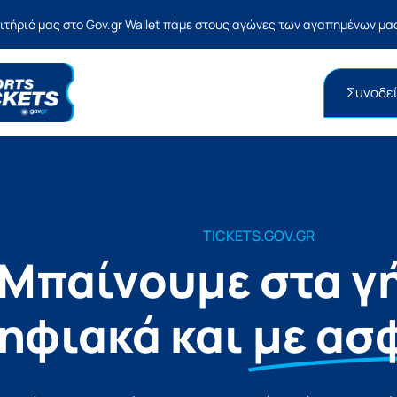
σιτήριό μας στο Gov.gr Wallet πάμε στους αγώνες των αγαπημένων μ
Συνοδεί
TICKETS.GOV.GR
Μπαίνουμε στα γ
ηφιακά και
με ασ