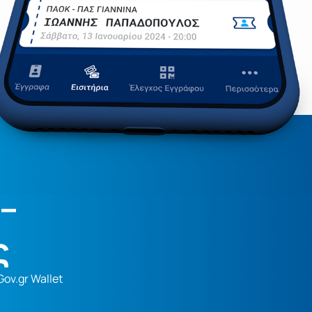
–
ς
ov.gr Wallet