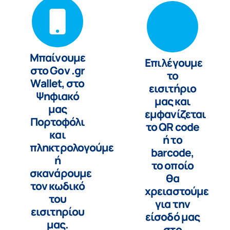
Μπαίνουμε
Επιλέγουμε
στο Gov .gr
το
Wallet, στο
εισιτήριο
Ψηφιακό
μας και
μας
εμφανίζεται
Πορτοφόλι
το QR code
και
ή το
πληκτρολογούμε
barcode,
ή
το οποίο
σκανάρουμε
θα
τον κωδικό
χρειαστούμε
του
για την
εισιτηρίου
είσοδό μας
μας.
στο