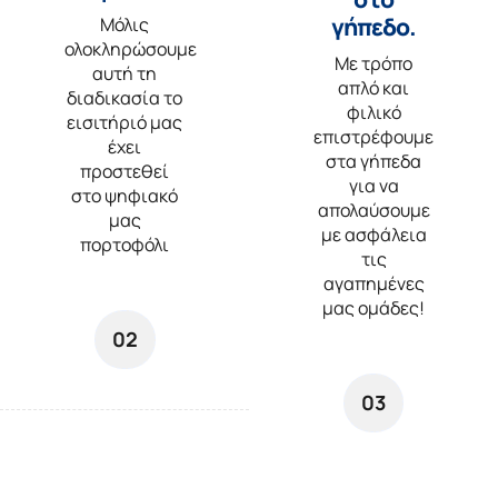
γήπεδο.
Μόλις
ολοκληρώσουμε
Με τρόπο
αυτή τη
απλό και
διαδικασία το
φιλικό
εισιτήριό μας
επιστρέφουμε
έχει
στα γήπεδα
προστεθεί
για να
στο ψηφιακό
απολαύσουμε
μας
με ασφάλεια
πορτοφόλι
τις
αγαπημένες
μας ομάδες!
02
03