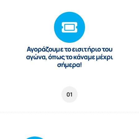
Αγoράζουμε το εισιτήριο του
αγώνα, όπως το κάναμε μέχρι
σήμερα!
01