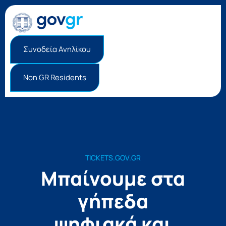
Συνοδεία Ανηλίκου
Non GR Residents
TICKETS.GOV.GR
Μπαίνουμε στα
γήπεδα
ψηφιακά και