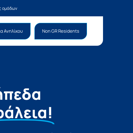
ας ομάδων
α Ανηλίκου
Non GR Residents
ήπεδα
φάλεια!