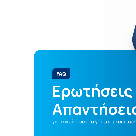
FAQ
Ερωτήσεις 
Απαντήσει
για την είσοδο στα γήπεδα μέσω του G