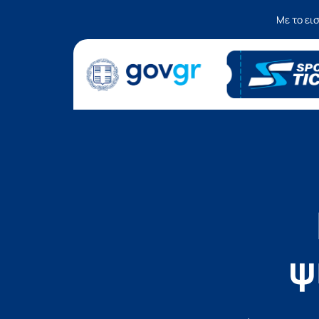
Με το ει
ψ