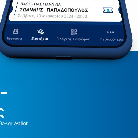
–
ς
ov.gr Wallet