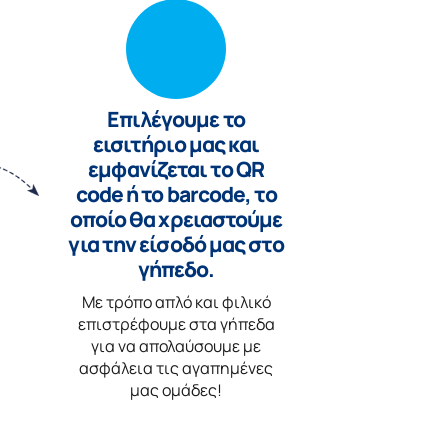
Επιλέγουμε το
εισιτήριο μας και
εμφανίζεται το QR
code ή το barcode, το
οποίο θα χρειαστούμε
για την είσοδό μας στο
γήπεδο.
Με τρόπο απλό και φιλικό
επιστρέφουμε στα γήπεδα
για να απολαύσουμε με
ασφάλεια τις αγαπημένες
μας ομάδες!