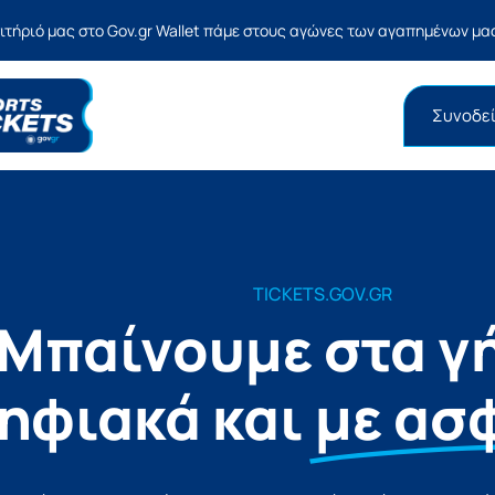
σιτήριό μας στο Gov.gr Wallet πάμε στους αγώνες των αγαπημένων μ
Συνοδεί
TICKETS.GOV.GR
Μπαίνουμε στα γ
ηφιακά και
με ασ