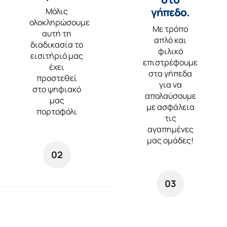
γήπεδο.
Μόλις
ολοκληρώσουμε
Με τρόπο
αυτή τη
απλό και
διαδικασία το
φιλικό
εισιτήριό μας
επιστρέφουμε
έχει
στα γήπεδα
προστεθεί
για να
στο ψηφιακό
απολαύσουμε
μας
με ασφάλεια
πορτοφόλι
τις
αγαπημένες
μας ομάδες!
02
03