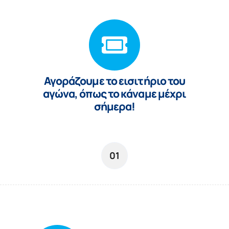
Αγoράζουμε το εισιτήριο του
αγώνα, όπως το κάναμε μέχρι
σήμερα!
01