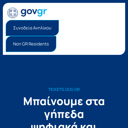
Συνοδεία Ανηλίκου
Non GR Residents
TICKETS.GOV.GR
Μπαίνουμε στα
γήπεδα
ψηφιακά και