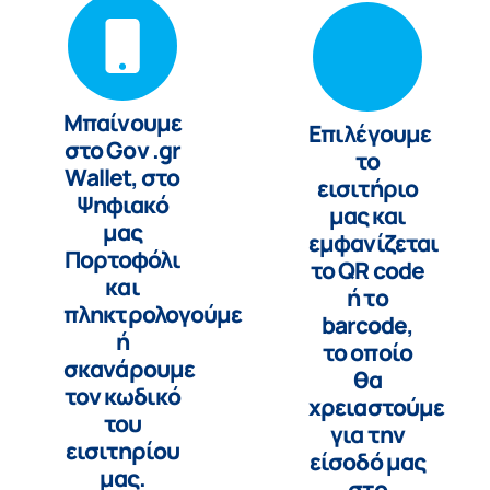
Μπαίνουμε
Επιλέγουμε
στο Gov .gr
το
Wallet, στο
εισιτήριο
Ψηφιακό
μας και
μας
εμφανίζεται
Πορτοφόλι
το QR code
και
ή το
πληκτρολογούμε
barcode,
ή
το οποίο
σκανάρουμε
θα
τον κωδικό
χρειαστούμε
του
για την
εισιτηρίου
είσοδό μας
μας.
στο