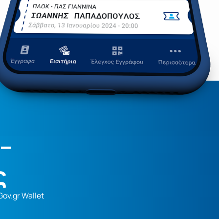
–
ς
ov.gr Wallet