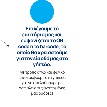
Επιλέγουμε το
εισιτήριο μας και
εμφανίζεται το QR
code ή το barcode, το
οποίο θα χρειαστούμε
για την είσοδό μας στο
γήπεδο.
Με τρόπο απλό και φιλικό
επιστρέφουμε στα γήπεδα
για να απολαύσουμε με
ασφάλεια τις αγαπημένες
μας ομάδες!