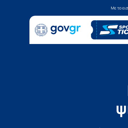
Με το ει
ψ