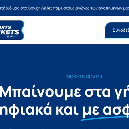
σιτήριό μας στο Gov.gr Wallet πάμε στους αγώνες των αγαπημένων μ
Συνοδεί
TICKETS.GOV.GR
Μπαίνουμε στα γ
ηφιακά και
με ασ