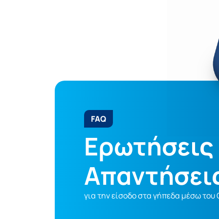
FAQ
Ερωτήσεις 
Απαντήσει
για την είσοδο στα γήπεδα μέσω του G