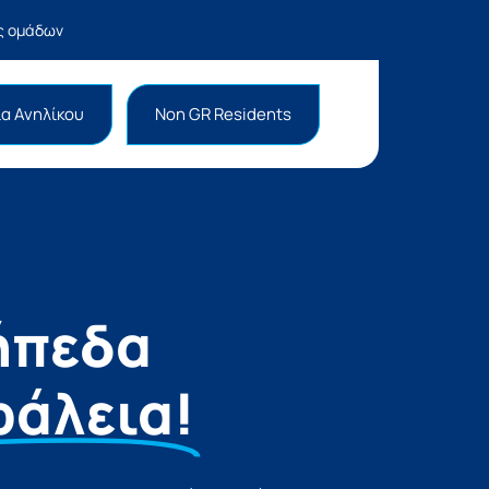
ας ομάδων
α Ανηλίκου
Non GR Residents
ήπεδα
φάλεια!