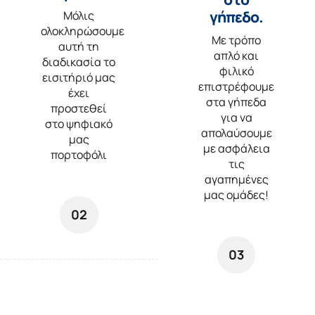
γήπεδο.
Μόλις
ολοκληρώσουμε
Με τρόπο
αυτή τη
απλό και
διαδικασία το
φιλικό
εισιτήριό μας
επιστρέφουμε
έχει
στα γήπεδα
προστεθεί
για να
στο ψηφιακό
απολαύσουμε
μας
με ασφάλεια
πορτοφόλι
τις
αγαπημένες
μας ομάδες!
02
03