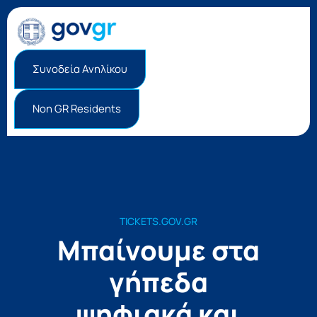
Συνοδεία Ανηλίκου
Non GR Residents
TICKETS.GOV.GR
Μπαίνουμε στα
γήπεδα
ψηφιακά και