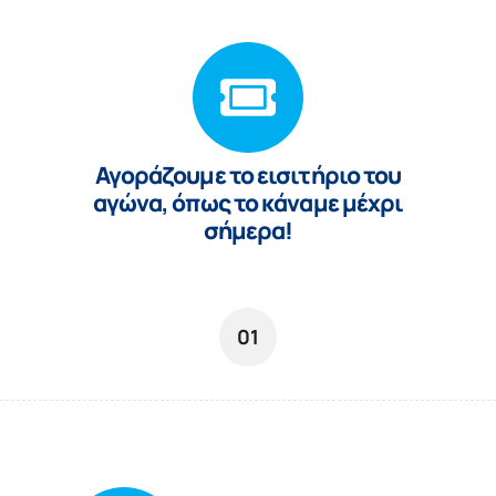
Αγoράζουμε το εισιτήριο του
αγώνα, όπως το κάναμε μέχρι
σήμερα!
01