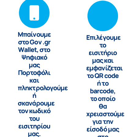
Μπαίνουμε
Επιλέγουμε
στο Gov .gr
το
Wallet, στο
εισιτήριο
Ψηφιακό
μας και
μας
εμφανίζεται
Πορτοφόλι
το QR code
και
ή το
πληκτρολογούμε
barcode,
ή
το οποίο
σκανάρουμε
θα
τον κωδικό
χρειαστούμε
του
για την
εισιτηρίου
είσοδό μας
μας.
στο