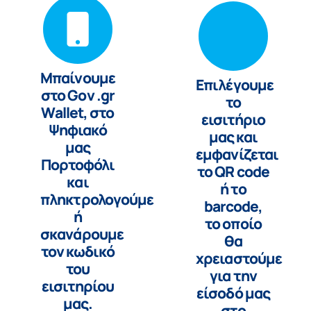
Μπαίνουμε
Επιλέγουμε
στο Gov .gr
το
Wallet, στο
εισιτήριο
Ψηφιακό
μας και
μας
εμφανίζεται
Πορτοφόλι
το QR code
και
ή το
πληκτρολογούμε
barcode,
ή
το οποίο
σκανάρουμε
θα
τον κωδικό
χρειαστούμε
του
για την
εισιτηρίου
είσοδό μας
μας.
στο