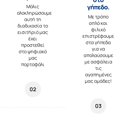
γήπεδο.
Μόλις
ολοκληρώσουμε
Με τρόπο
αυτή τη
απλό και
διαδικασία το
φιλικό
εισιτήριό μας
επιστρέφουμε
έχει
στα γήπεδα
προστεθεί
για να
στο ψηφιακό
απολαύσουμε
μας
με ασφάλεια
πορτοφόλι
τις
αγαπημένες
μας ομάδες!
02
03