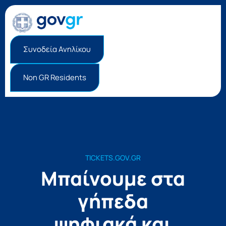
Συνοδεία Ανηλίκου
Non GR Residents
TICKETS.GOV.GR
Μπαίνουμε στα
γήπεδα
ψηφιακά και