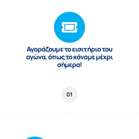
Αγoράζουμε το εισιτήριο του
αγώνα, όπως το κάναμε μέχρι
σήμερα!
01