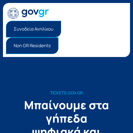
Συνοδεία Ανηλίκου
Non GR Residents
TICKETS.GOV.GR
Μπαίνουμε στα
γήπεδα
ψηφιακά και