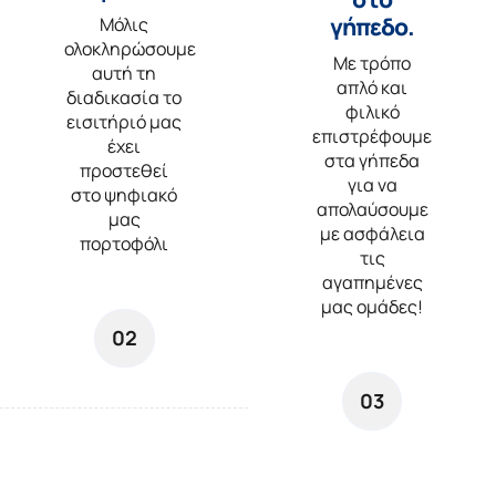
γήπεδο.
Μόλις
ολοκληρώσουμε
Με τρόπο
αυτή τη
απλό και
διαδικασία το
φιλικό
εισιτήριό μας
επιστρέφουμε
έχει
στα γήπεδα
προστεθεί
για να
στο ψηφιακό
απολαύσουμε
μας
με ασφάλεια
πορτοφόλι
τις
αγαπημένες
μας ομάδες!
02
03