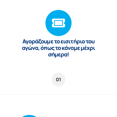
Αγoράζουμε το εισιτήριο του
αγώνα, όπως το κάναμε μέχρι
σήμερα!
01