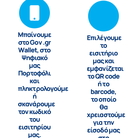
Μπαίνουμε
Επιλέγουμε
στο Gov .gr
το
Wallet, στο
εισιτήριο
Ψηφιακό
μας και
μας
εμφανίζεται
Πορτοφόλι
το QR code
και
ή το
πληκτρολογούμε
barcode,
ή
το οποίο
σκανάρουμε
θα
τον κωδικό
χρειαστούμε
του
για την
εισιτηρίου
είσοδό μας
μας.
στο