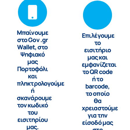
Μπαίνουμε
Επιλέγουμε
στο Gov .gr
το
Wallet, στο
εισιτήριο
Ψηφιακό
μας και
μας
εμφανίζεται
Πορτοφόλι
το QR code
και
ή το
πληκτρολογούμε
barcode,
ή
το οποίο
σκανάρουμε
θα
τον κωδικό
χρειαστούμε
του
για την
εισιτηρίου
είσοδό μας
μας.
στο