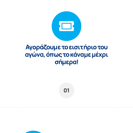
Αγoράζουμε το εισιτήριο του
αγώνα, όπως το κάναμε μέχρι
σήμερα!
01