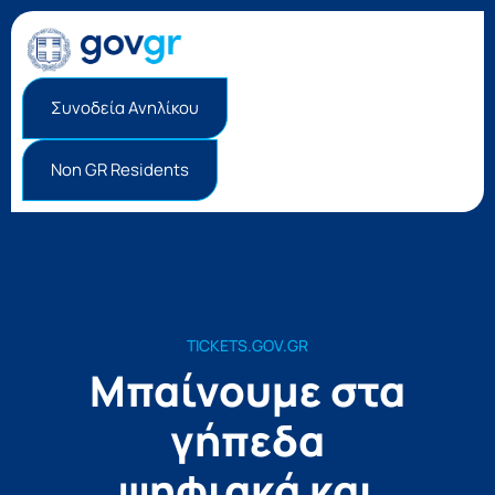
Συνοδεία Ανηλίκου
Non GR Residents
TICKETS.GOV.GR
Μπαίνουμε στα
γήπεδα
ψηφιακά και