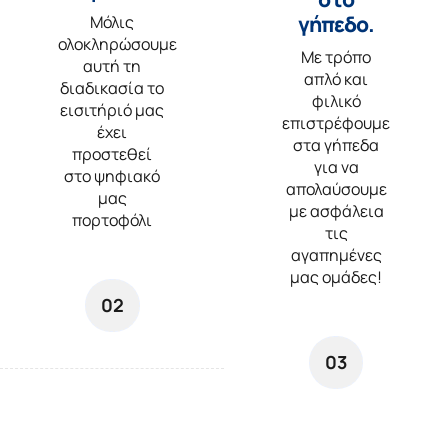
γήπεδο.
Μόλις
ολοκληρώσουμε
Με τρόπο
αυτή τη
απλό και
διαδικασία το
φιλικό
εισιτήριό μας
επιστρέφουμε
έχει
στα γήπεδα
προστεθεί
για να
στο ψηφιακό
απολαύσουμε
μας
με ασφάλεια
πορτοφόλι
τις
αγαπημένες
μας ομάδες!
02
03