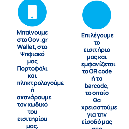
Μπαίνουμε
Επιλέγουμε
στο Gov .gr
το
Wallet, στο
εισιτήριο
Ψηφιακό
μας και
μας
εμφανίζεται
Πορτοφόλι
το QR code
και
ή το
πληκτρολογούμε
barcode,
ή
το οποίο
σκανάρουμε
θα
τον κωδικό
χρειαστούμε
του
για την
εισιτηρίου
είσοδό μας
μας.
στο