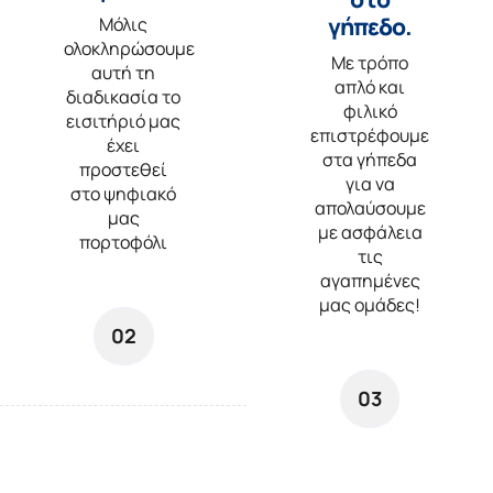
γήπεδο.
Μόλις
ολοκληρώσουμε
Με τρόπο
αυτή τη
απλό και
διαδικασία το
φιλικό
εισιτήριό μας
επιστρέφουμε
έχει
στα γήπεδα
προστεθεί
για να
στο ψηφιακό
απολαύσουμε
μας
με ασφάλεια
πορτοφόλι
τις
αγαπημένες
μας ομάδες!
02
03