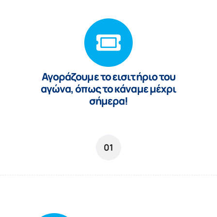
Αγoράζουμε το εισιτήριο του
αγώνα, όπως το κάναμε μέχρι
σήμερα!
01