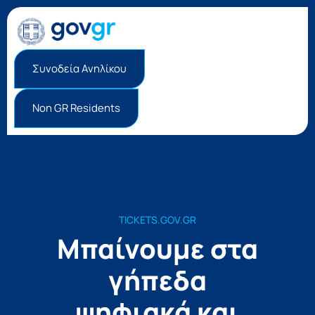
Συνοδεία Ανηλίκου
Non GR Residents
TICKETS.GOV.GR
Μπαίνουμε στα
γήπεδα
ψηφιακά και