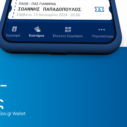
–
ς
ov.gr Wallet