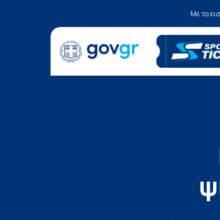
Με το ει
ψ