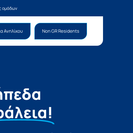
ας ομάδων
α Ανηλίκου
Non GR Residents
ήπεδα
φάλεια!