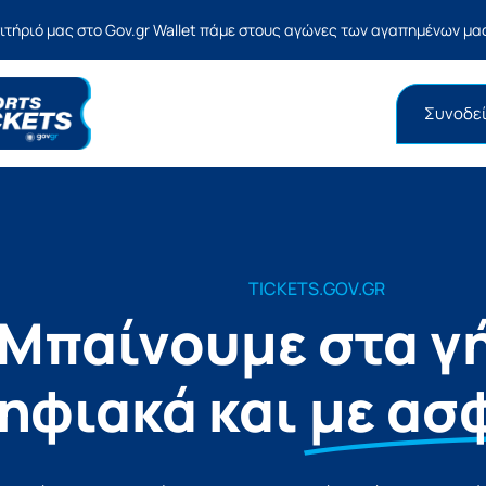
σιτήριό μας στο Gov.gr Wallet πάμε στους αγώνες των αγαπημένων μ
Συνοδεί
TICKETS.GOV.GR
Μπαίνουμε στα γ
ηφιακά και
με ασ