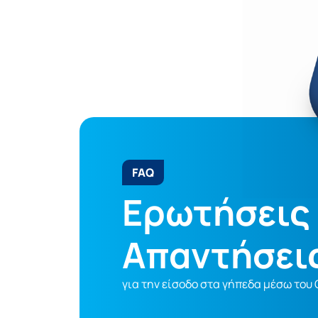
FAQ
Ερωτήσεις 
Απαντήσει
για την είσοδο στα γήπεδα μέσω του G