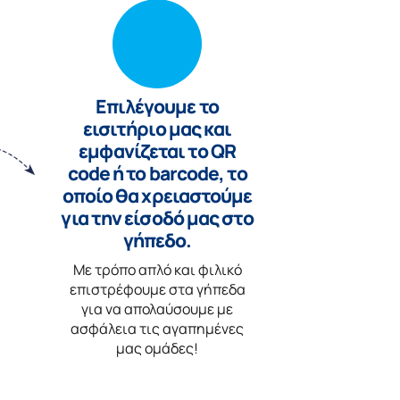
Επιλέγουμε το
εισιτήριο μας και
εμφανίζεται το QR
code ή το barcode, το
οποίο θα χρειαστούμε
για την είσοδό μας στο
γήπεδο.
Με τρόπο απλό και φιλικό
επιστρέφουμε στα γήπεδα
για να απολαύσουμε με
ασφάλεια τις αγαπημένες
μας ομάδες!